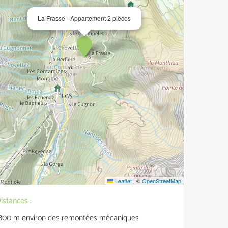
La Frasse - Appartement 2 pièces
Leaflet
|
©
OpenStreetMap
istances :
800
m environ des remontées mécaniques