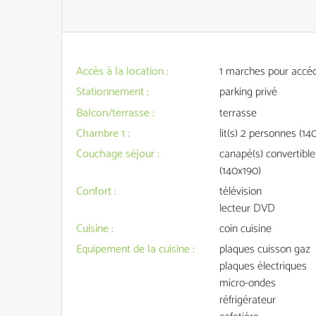
Accès à la location
:
1
marches pour accéde
Stationnement
:
parking privé
Balcon/terrasse
:
terrasse
Chambre 1
:
lit(s) 2 personnes (14
Couchage séjour
:
canapé(s) convertible
(140x190)
Confort
:
télévision
lecteur DVD
Cuisine
:
coin cuisine
Equipement de la cuisine
:
plaques cuisson gaz
plaques électriques
micro-ondes
réfrigérateur