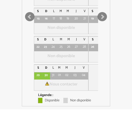
S
D
L
M
M
J
V
S
D
L
M
M
J
15
16
17
18
19
20
21
19
20
21
22
23
24
Non disponible
Non disponible
S
D
L
M
M
J
V
S
D
L
M
M
J
22
23
24
25
26
27
28
26
27
28
29
30
01
Non disponible
Non disponible
S
D
L
M
M
J
V
29
30
31
01
02
03
04
Nous contacter
Légende :
Disponible
Non disponible