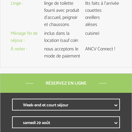
Linge
:
linge de toilette
lits faits à l'arrivée
fourni
avec produit
couettes
d'accueil, peignoir
oreillers
et chaussons
alèses
Ménage fin de
inclus dans la
cuisine)
séjour
:
location
(sauf coin
À noter
:
nous acceptons le
ANCV Connect !
mode de paiement
RÉSERVEZ EN LIGNE