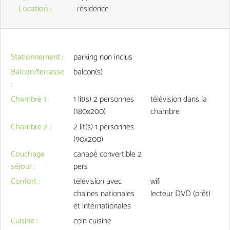
Location
:
résidence
Stationnement
:
parking non inclus
Balcon/terrasse
balcon(s)
:
Chambre 1
:
1
lit(s) 2 personnes
télévision dans la
(180x200)
chambre
Chambre 2
:
2
lit(s) 1 personnes
(90x200)
Couchage
canapé convertible 2
séjour
:
pers
Confort
:
télévision
avec
wifi
chaines nationales
lecteur DVD
(prêt)
et internationales
Cuisine
:
coin cuisine