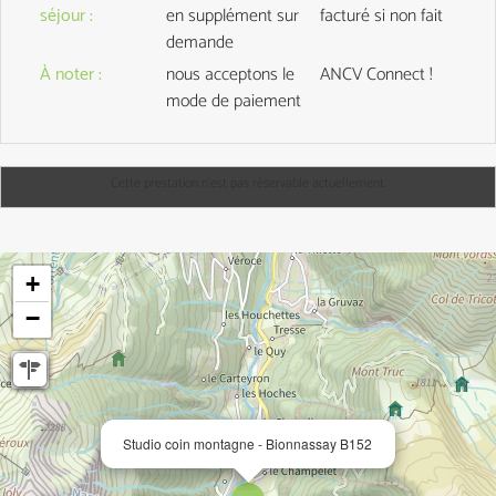
séjour
:
en supplément sur
facturé si non fait
demande
À noter
:
nous acceptons le
ANCV Connect !
mode de paiement
Cette prestation n'est pas réservable actuellement.
+
−
Studio coin montagne - Bionnassay B152