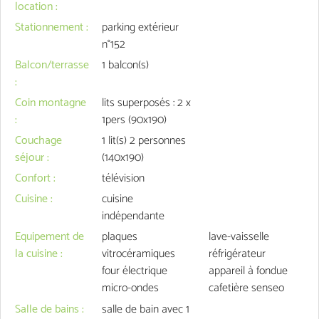
location
:
Stationnement
:
parking extérieur
n°152
Balcon/terrasse
1
balcon(s)
:
Coin montagne
lits superposés : 2 x
:
1pers (90x190)
Couchage
1
lit(s) 2 personnes
séjour
:
(140x190)
Confort
:
télévision
Cuisine
:
cuisine
indépendante
Equipement de
plaques
lave-vaisselle
la cuisine
:
vitrocéramiques
réfrigérateur
four électrique
appareil à fondue
micro-ondes
cafetière senseo
Salle de bains
:
salle de bain avec 1