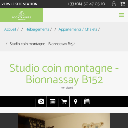
+33 (0)4 50 47 05 10
VERS LE SITE STATION
Accueil
/
Hébergements
/
Appartements / Chalets
/
Studio coin montagne - Bionnassay B152
Studio coin montagne -
Bionnassay B152
non classé