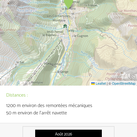
Leaflet
|
©
OpenStreetMap
Distances :
1200
m environ des remontées mécaniques
50
m environ de l'arrêt navette
Août 2026
Septembre 2026