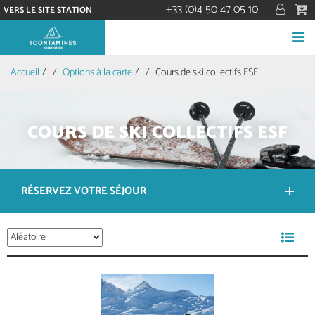
+33 (0)4 50 47 05 10
VERS LE SITE STATION
Accueil
/
Options à la carte
/
Cours de ski collectifs ESF
COURS DE SKI COLLECTIFS ESF
RÉSERVEZ VOTRE SÉJOUR