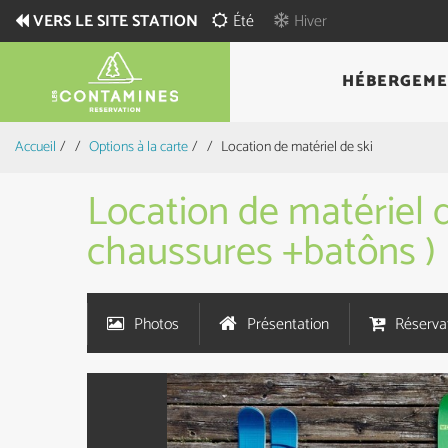
VERS LE SITE STATION
Été
Hiver
HÉBERGEME
Accueil
/
Options à la carte
/
Location de matériel de ski
Location de matériel 
chaussures +batôns )
Photos
Présentation
Réservat