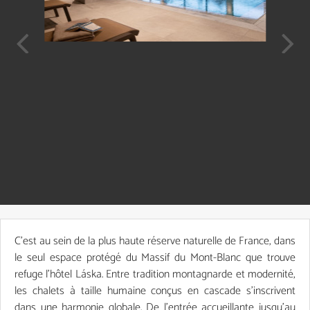
Prev
Next
C’est au sein de la plus haute réserve naturelle de France, dans
le seul espace protégé du Massif du Mont-Blanc que trouve
refuge l'hôtel Láska. Entre tradition montagnarde et modernité,
les chalets à taille humaine conçus en cascade s’inscrivent
dans une harmonie globale. De l’entrée accueillante jusqu’au