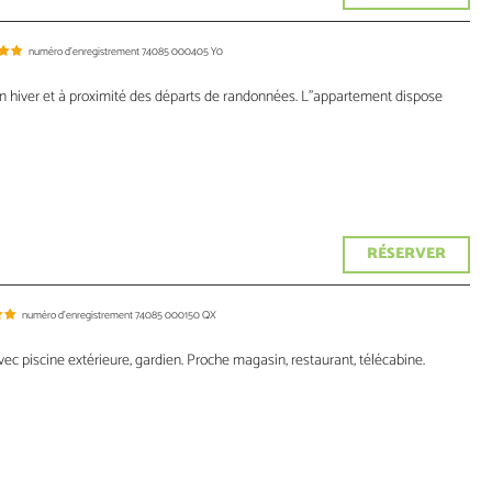
numéro d'enregistrement
74085 000405 Y0
hiver et à proximité des départs de randonnées. L"appartement dispose
RÉSERVER
numéro d'enregistrement
74085 000150 QX
ec piscine extérieure, gardien. Proche magasin, restaurant, télécabine.