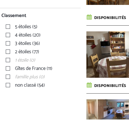
Classement
DISPONIBILITÉS
5 étoiles
(
5
)
4 étoiles
(
20
)
3 étoiles
(
36
)
2 étoiles
(
77
)
1 étoile
(
0
)
Gîtes de France
(
11
)
famille plus
(
0
)
non classé
(
54
)
DISPONIBILITÉS