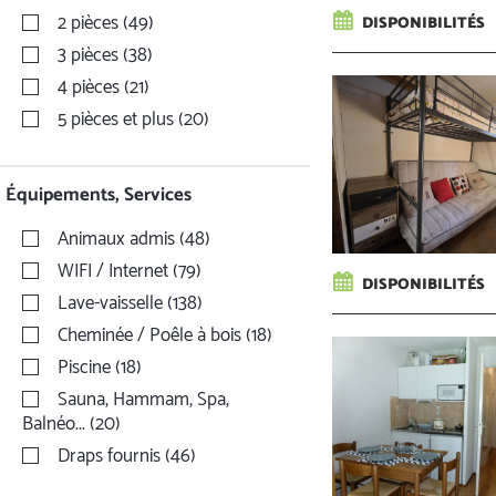
2 pièces
(
49
)
DISPONIBILITÉS
3 pièces
(
38
)
4 pièces
(
21
)
5 pièces et plus
(
20
)
Équipements, Services
Animaux admis
(
48
)
WIFI / Internet
(
79
)
DISPONIBILITÉS
Lave-vaisselle
(
138
)
Cheminée / Poêle à bois
(
18
)
Piscine
(
18
)
Sauna, Hammam, Spa,
Balnéo...
(
20
)
Draps fournis
(
46
)