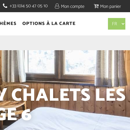
+33 (0)4 50 47 05 10
Mon compte
Mon panier
THÈMES
OPTIONS À LA CARTE
 CHALETS LES
GE 6