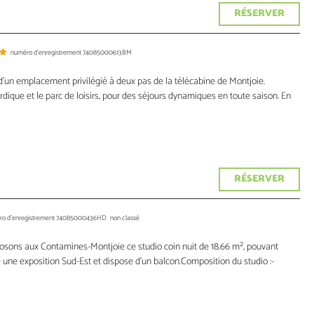
RÉSERVER
numéro d'enregistrement
74085000613BM
 d’un emplacement privilégié à deux pas de la télécabine de Montjoie.
dique et le parc de loisirs, pour des séjours dynamiques en toute saison. En
RÉSERVER
o d'enregistrement
74085000436HD
non classé
posons aux Contamines-Montjoie ce studio coin nuit de 18.66 m², pouvant
re une exposition Sud-Est et dispose d’un balcon.Composition du studio :-