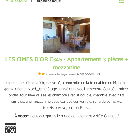
Aléatoire
Alphabétique
Je n'ai pas de dates précises
LES CIMES D'OR C345 - Appartement 3 pièces +
mezzanine
numéro d'enregistrement
74085 000004 BM
3 pièces Les Cimes d'Or, classé 3*, à proximité de la télécabine de Montjoie,
46m2, orienté Nord, 3ème étage : un séjour avec kitchenette équipée (micro-
ondes, four, lave vaisselle) chambre avec lit double, chambre avec 2 lits
simples, une mezzanine avec canapé convertible, salle de bains, wc,
télévision/dvd, balcon. Parki...
À noter :
nous acceptons le mode de paiement ANCV Connect !